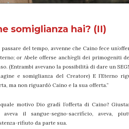
e somiglianza hai? (II)
 passare del tempo, avvenne che Caino fece un’offert
Eterno; or Abele offerse anch’egli dei primogeniti d
so. (Entrambi avevano la possibilità di dare un SEG
agine e somiglianza del Creatore) E l’Eterno ri
rta, ma non riguardò Caino e la sua offerta.”
 quale motivo Dio gradì l’offerta di Caino? Giust
 aveva il sangue-segno-sacrificio, aveva, piu
stenza-rifiuto da parte sua.