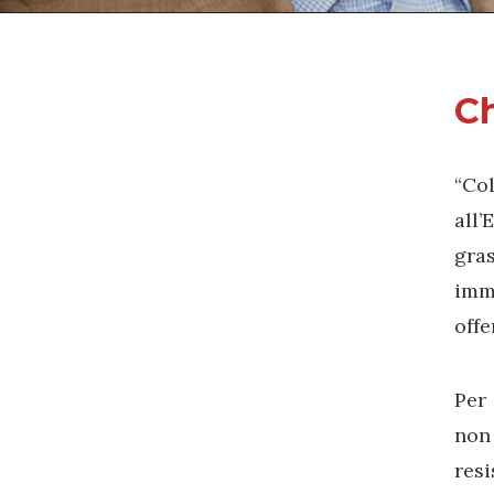
Ch
“Col
all’
gras
imm
offe
Per
non
resi