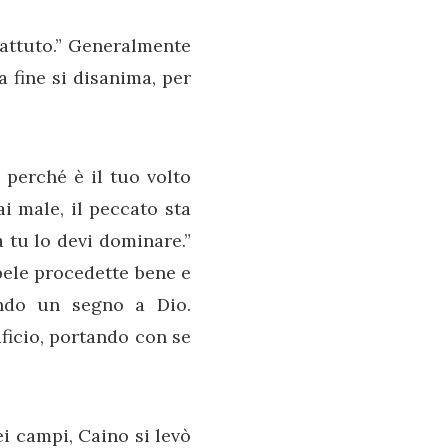
bbattuto.” Generalmente
a fine si disanima, per
e perché è il tuo volto
i male, il peccato sta
a tu lo devi dominare.”
bele procedette bene e
dando un segno a Dio.
ificio, portando con se
i campi, Caino si levò