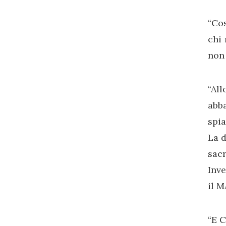
“Cos
chi 
non 
“All
abba
spia
La d
sac
Inve
il 
“E C