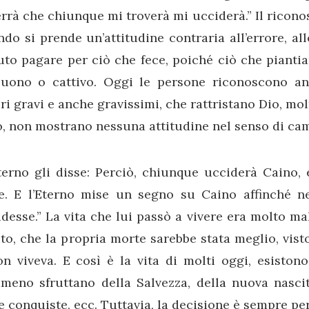
rrà che chiunque mi troverà mi ucciderà.” Il ricono
do si prende un’attitudine contraria all’errore, al
to pagare per ciò che fece, poiché ciò che pianti
buono o cattivo. Oggi le persone riconoscono 
ri gravi e anche gravissimi, che rattristano Dio, mol
, non mostrano nessuna attitudine nel senso di cam
terno gli disse: Perciò, chiunque ucciderà Caino, 
te. E l’Eterno mise un segno su Caino affinché n
desse.” La vita che lui passò a vivere era molto ma
uto, che la propria morte sarebbe stata meglio, vist
on viveva. E così è la vita di molti oggi, esiston
eno sfruttano della Salvezza, della nuova nascita
e conquiste, ecc. Tuttavia, la decisione è sempre pe