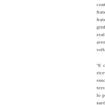
cont
fra
frat
grid
real
ave
volt
“E 
rice
esso
terr
lo p
sarò