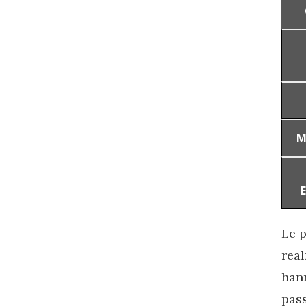
M
Le p
real
hann
pass