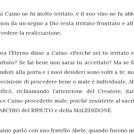
ì Caino ne fu molto irritato, e il suo viso ne fu a
non da un segno a Dio resta irritato-frustrato e all
vedere la realizzazione.
ora l’Eterno disse a Caino: «Perché sei tu irritato 
ttuto? Se fai bene non sarai tu accettato? Ma se fa
ndoti alla porta e i suoi desideri sono volti a te; m
ecisione di procedere bene o male è individuale, A
rificò, richiamando l’attenzione del Creatore, 
ce Caino procedette male, poiché resistette al sacr
MARCHIO del RIFIUTO e della MALEDIZIONE.
aino parlò con suo fratello Abele; quando furono ne