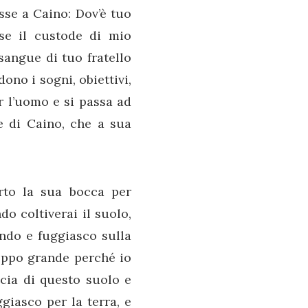
isse a Caino: Dov’è tuo
rse il custode di mio
 sangue di tuo fratello
ono i sogni, obiettivi,
r l’uomo e si passa ad
e di Caino, che a sua
rto la sua bocca per
do coltiverai il suolo,
ondo e fuggiasco sulla
troppo grande perché io
ccia di questo suolo e
giasco per la terra, e