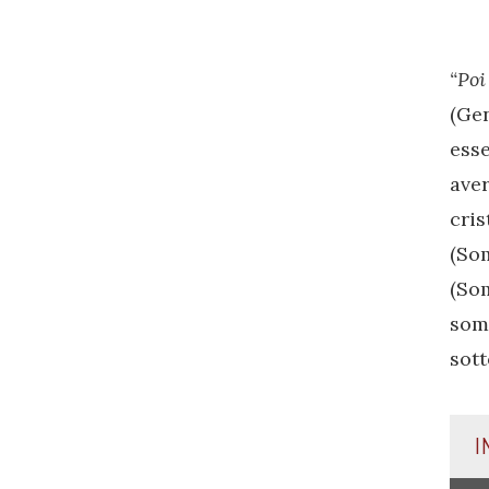
“Po
(Ge
ess
ave
cri
(So
(Som
somi
sott
I