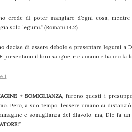
uno crede di poter mangiare d’ogni cosa, mentre l
ia solo legumi.” (Romani 14.2)
o decise di essere debole e presentare legumi a DI
 presentano il loro sangue, e clamano e hanno la lor
e 1
AGINE + SOMIGLIANZA
, furono questi i presuppo
mo. Però, a suo tempo, l’essere umano si distanziò
’immagine e somiglianza del diavolo, ma, Dio fa un
ATORE!”