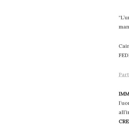
“L’
mang
Cain
FEDE
Part
IMM
l’uo
all
CRE