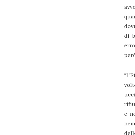
avve
quan
dovu
di 
erro
però
“L’E
vol
ucci
rifi
e n
nemm
dell