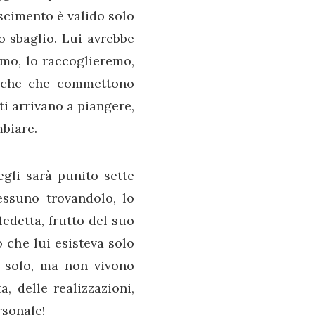
scimento è valido solo
lo sbaglio. Lui avrebbe
amo, lo raccoglieremo,
anche che commettono
ti arrivano a piangere,
biare.
egli sarà punito sette
essuno trovandolo, lo
ledetta, frutto del suo
o che lui esisteva solo
o solo, ma non vivono
, delle realizzazioni,
rsonale!