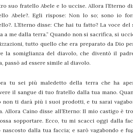
ro suo fratello Abele e lo uccise. Allora l’Eterno d
tello Abele?. Egli rispose: Non lo so; sono io fo
ello?. L’Eterno disse: Che hai tu fatto? La voce del
a a me dalla terra.” Quando non si sacrifica, si uccid
izzazioni, tutto quello che era preparato da Dio pe
re la somiglianza del diavolo, che diventò il padr
a, passò ad essere simile al diavolo.
ora tu sei più maledetto della terra che ha ape
vere il sangue di tuo fratello dalla tua mano. Quan
 non ti darà più i suoi prodotti, e tu sarai vagab
a. Allora Caino disse all’Eterno: Il mio castigo è 
ossa sopportare. Ecco, tu mi scacci oggi dalla fa
 nascosto dalla tua faccia; e sarò vagabondo e fug