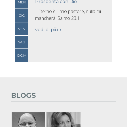
Prosperità con Dio
MER
L’Eterno è il mio pastore, nulla mi
GIO
mancherà. Salmo 23.1
VEN
vedi di più
SAB
DOM
BLOGS