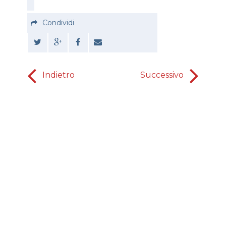
Condividi
Indietro
Successivo
Servire (5