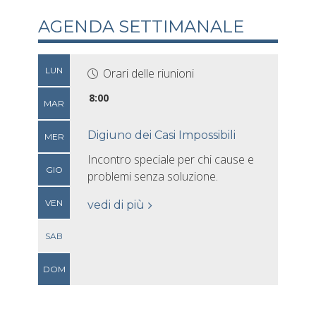
AGENDA SETTIMANALE
LUN
Orari delle riunioni
8:00
MAR
Digiuno dei Casi Impossibili
MER
Incontro speciale per chi cause e
GIO
problemi senza soluzione.
VEN
vedi di più
SAB
DOM