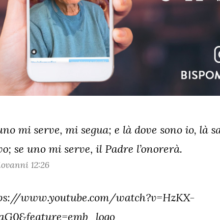
uno mi serve, mi segua; e là dove sono io, là s
vo; se uno mi serve, il Padre l’onorerà.
ovanni 12:26
ps://www.youtube.com/watch?v=HzKX-
aG0&feature=emb_logo