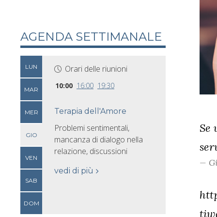
AGENDA SETTIMANALE
LUN
Orari delle riunioni
10:00
16:00
19:30
MAR
Terapia dell'Amore
MER
Se 
Problemi sentimentali,
GIO
mancanza di dialogo nella
ser
relazione, discussioni
VEN
Gi
vedi di più
SAB
htt
DOM
tiw