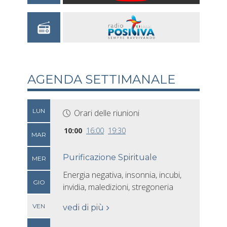
AGENDA SETTIMANALE
LUN
Orari delle riunioni
10:00
16:00
19:30
MAR
Purificazione Spirituale
MER
Energia negativa, insonnia, incubi,
GIO
invidia, maledizioni, stregoneria
VEN
vedi di più