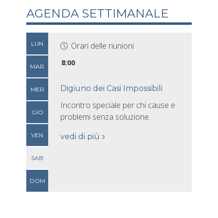
AGENDA SETTIMANALE
LUN
Orari delle riunioni
8:00
MAR
Digiuno dei Casi Impossibili
MER
Incontro speciale per chi cause e
GIO
problemi senza soluzione.
VEN
vedi di più
SAB
DOM