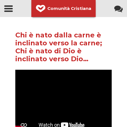
Comunità Cristiana
Chi è nato dalla carne è
inclinato verso la carne;
Chi è nato di Dio è
inclinato verso Dio…