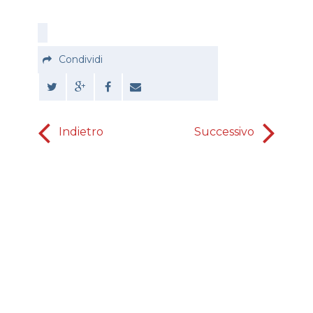
Condividi
Indietro
Successivo
La malizi