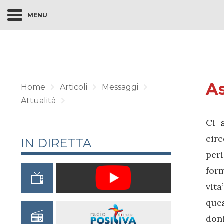
MENU
As
Home
Articoli
Messaggi
Attualità
Ci 
circ
IN DIRETTA
per
form
vit
que
doni