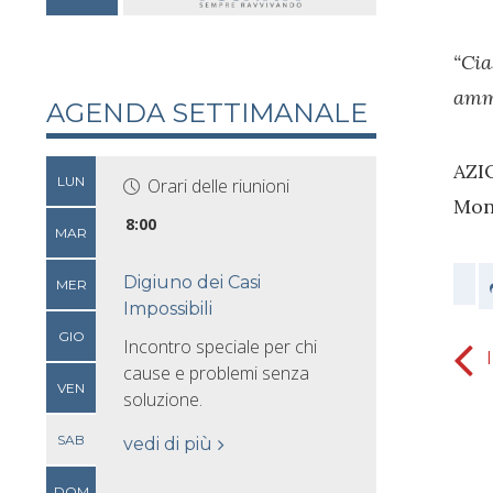
“Cia
ammi
AGENDA SETTIMANALE
AZI
LUN
Orari delle riunioni
Mon
8:00
MAR
Digiuno dei Casi
MER
Impossibili
GIO
Incontro speciale per chi
Odia il Peccato
cause e problemi senza
VEN
soluzione.
SAB
vedi di più
DOM