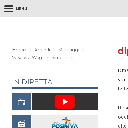
MENU
di
Home
Articoli
Messaggi
Vescovo Wagner Simoes
Dipe
spir
IN DIRETTA
fede
Il c
occh
che 