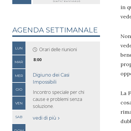
in q
vede
AGENDA SETTIMANALE
Non 
vede
LUN
Orari delle riunioni
bene
8:00
MAR
prop
oppo
Digiuno dei Casi
MER
Impossibili
GIO
Incontro speciale per chi
La F
cause e problemi senza
cosa
VEN
soluzione.
rima
SAB
vedi di più
dubb
DOM