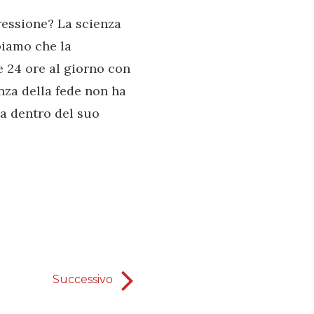
essione? La scienza
piamo che la
e 24 ore al giorno con
nza della fede non ha
a dentro del suo
Successivo
armi fisiche vs armi spiritu