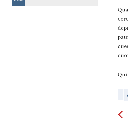
Qua
cerc
depr
paur
ques
cuor
Quin
dipendere dalla fede