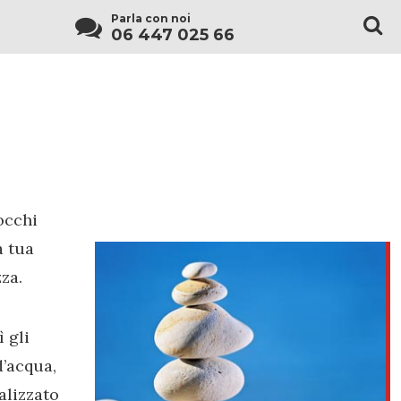
Parla con noi
06 447 025 66
occhi
a tua
za.
 gli
d’acqua,
alizzato