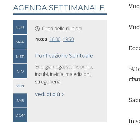
Vuoi
AGENDA SETTIMANALE
Vuoi
LUN
Orari delle riunioni
10:00
16:00
19:30
MAR
Ecco
Purificazione Spirituale
MER
Energia negativa, insonnia,
“All
GIO
incubi, invidia, maledizioni,
rinn
stregoneria
VEN
vedi di più
Sacr
SAB
DOM
In v