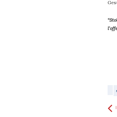
Gesù
“Sto
l’of
predatori di anime