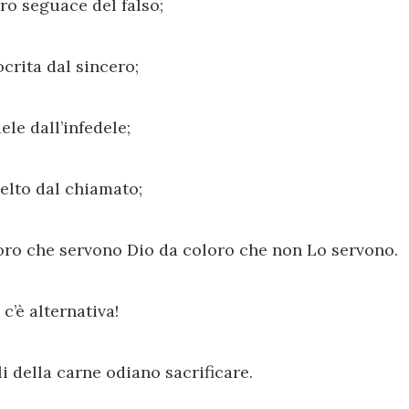
ero seguace del falso;
ocrita dal sincero;
dele dall’infedele;
celto dal chiamato;
oro che servono Dio da coloro che non Lo servono.
c’è alternativa!
gli della carne odiano sacrificare.