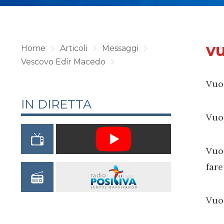
vu
Home
Articoli
Messaggi
Vescovo Edir Macedo
Vuoi
IN DIRETTA
Vuoi
Vuoi
fare
Vuoi