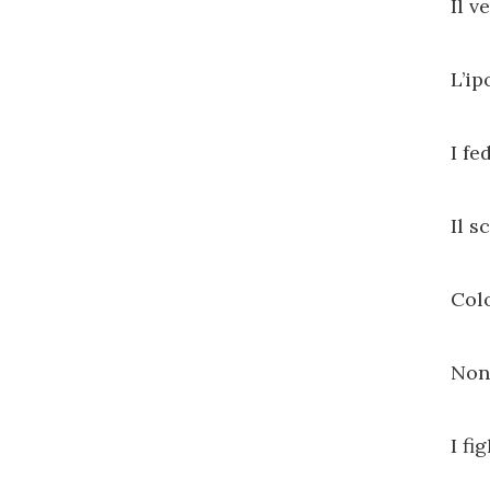
Il v
L’ip
I fe
Il s
Col
Non 
I fi