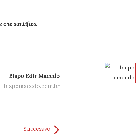
re che santifica
Bispo Edir Macedo
bispomacedo.com.br
Successivo
togli i san