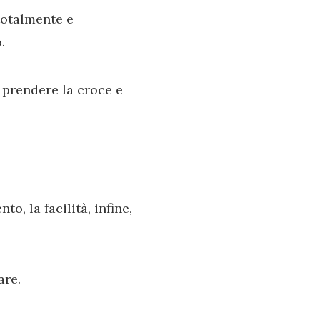
totalmente e
.
, prendere la croce e
o, la facilità, infine,
are.