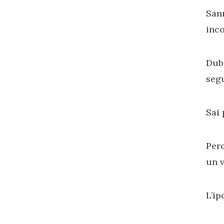
Sann
inco
Dubi
seg
Sai
Perc
un v
L’ip