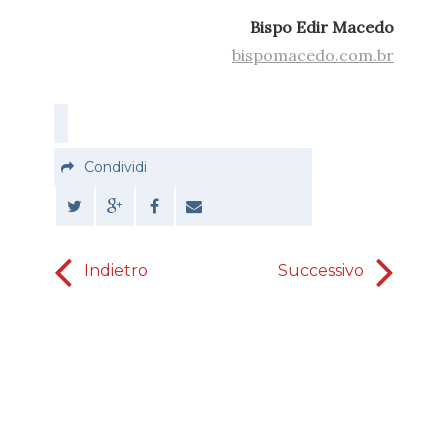
Bispo Edir Macedo
bispomacedo.com.br
Condividi
Indietro
Successivo
togli 