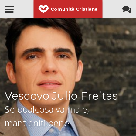
Comunità Cristiana
Vescovo Julio Freitas
Se qualcosa va male,
mantieniti bene