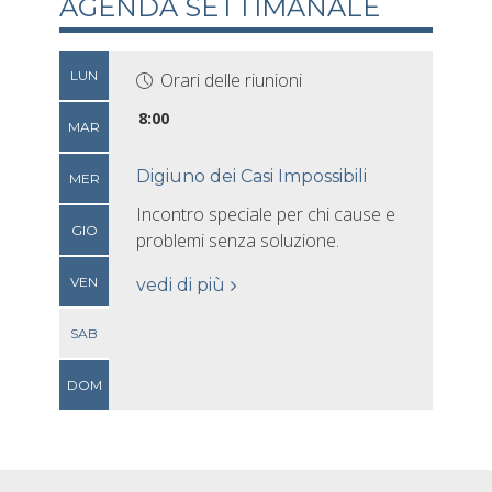
AGENDA SETTIMANALE
LUN
Orari delle riunioni
8:00
MAR
Digiuno dei Casi Impossibili
MER
Incontro speciale per chi cause e
GIO
problemi senza soluzione.
VEN
vedi di più
SAB
DOM