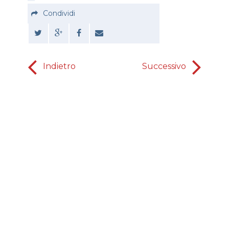
Condividi
Indietro
Successivo
1° Ri