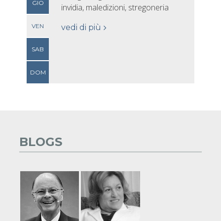
GIO
invidia, maledizioni, stregoneria
VEN
vedi di più
SAB
DOM
BLOGS