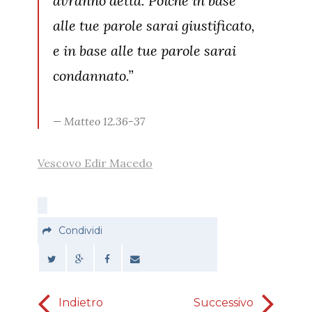
avranno detta. Poiché in base
alle tue parole sarai giustificato,
e in base alle tue parole sarai
condannato.”
Matteo 12.36-37
Vescovo Edir Macedo
Condividi
Indietro
Successivo
Indiano è