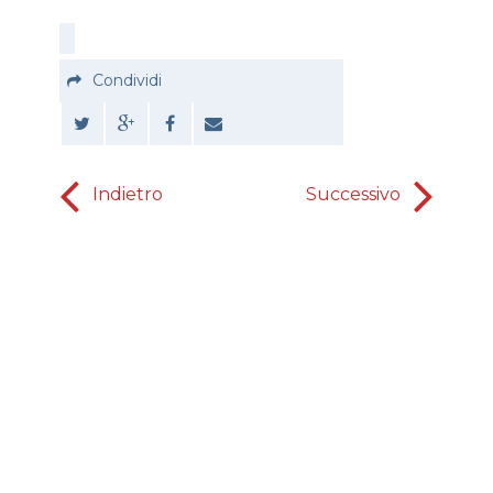
Condividi
Indietro
Successivo
le labbr