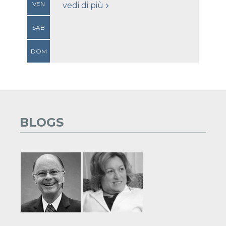
VEN
vedi di più
SAB
DOM
BLOGS