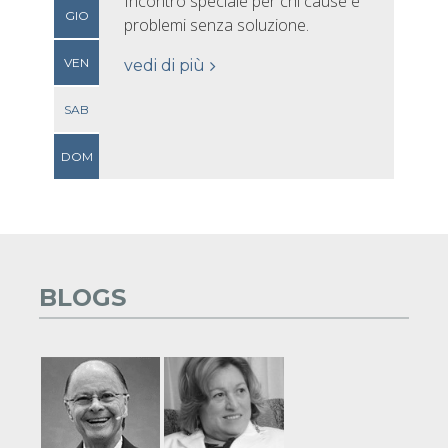
Incontro speciale per chi cause e
GIO
problemi senza soluzione.
VEN
vedi di più
SAB
DOM
BLOGS