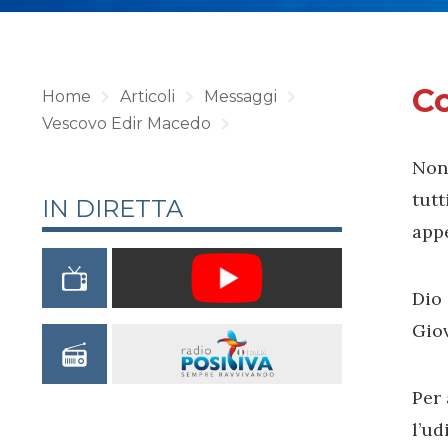
Co
Home
Articoli
Messaggi
Vescovo Edir Macedo
Non 
tutt
IN DIRETTA
appe
Dio 
Gio
Per 
l’ud