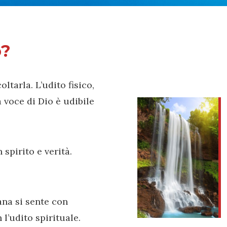
o?
ltarla. L’udito fisico,
 voce di Dio è udibile
 spirito e verità.
ana si sente con
 l’udito spirituale.