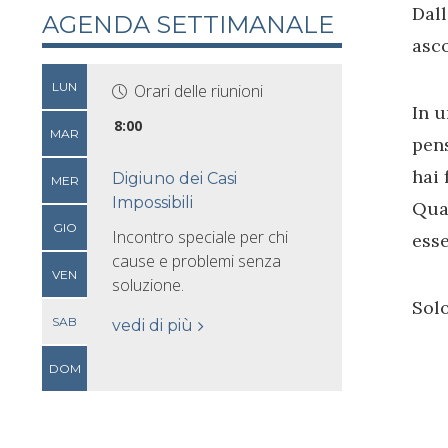
Dall
AGENDA SETTIMANALE
asco
LUN
Orari delle riunioni
In u
8:00
MAR
pens
hai 
Digiuno dei Casi
MER
Impossibili
Quan
GIO
Incontro speciale per chi
esse
cause e problemi senza
VEN
soluzione.
Solo
SAB
vedi di più
DOM