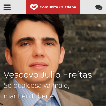
Comunità Cristiana
Vescovo Julio Freitas
Se qualcosa va male,
mantieniti bene