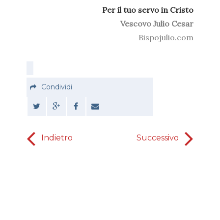
Per il tuo servo in Cristo
Vescovo Julio Cesar
Bispojulio.com
Condividi
Indietro
Successivo
disintoss
dall'inc