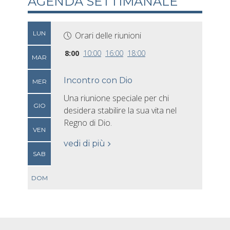
AGENDA SETTIMANALE
LUN
Orari delle riunioni
8:00
10:00
16:00
18:00
MAR
Incontro con Dio
MER
Una riunione speciale per chi
GIO
desidera stabilire la sua vita nel
Regno di Dio.
VEN
vedi di più
SAB
DOM