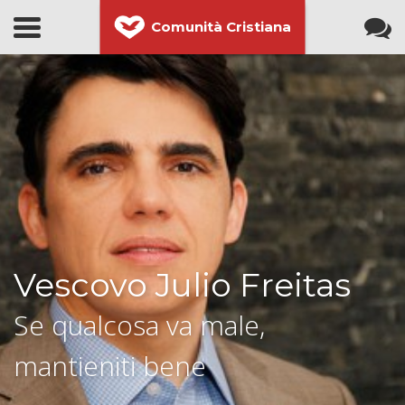
Comunità Cristiana
Vescovo Julio Freitas
Se qualcosa va male,
mantieniti bene