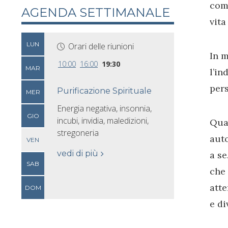
come
AGENDA SETTIMANALE
vita
LUN
Orari delle riunioni
In m
10:00
16:00
19:30
MAR
l’in
pers
Purificazione Spirituale
MER
Energia negativa, insonnia,
GIO
incubi, invidia, maledizioni,
Quan
stregoneria
auto
VEN
vedi di più
a se
SAB
che 
atte
DOM
e di