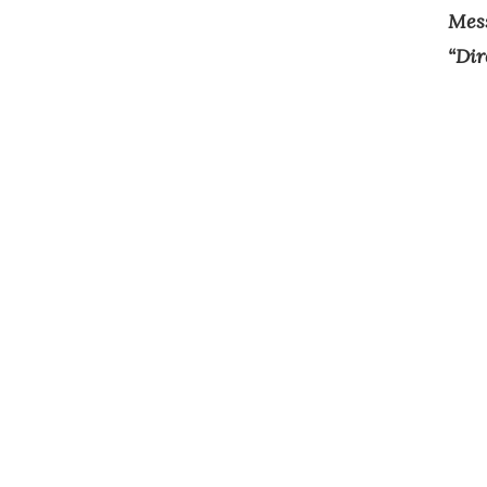
Mess
“Dir