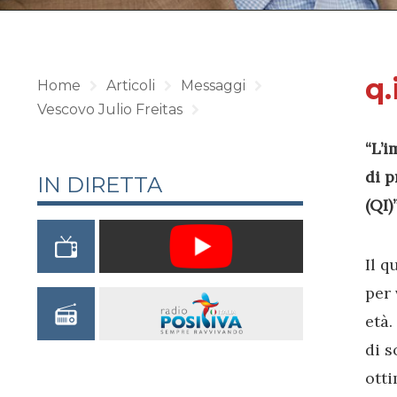
q.
Home
Articoli
Messaggi
Vescovo Julio Freitas
“L’i
di p
IN DIRETTA
(QI)”
Il q
per 
età.
di s
otti