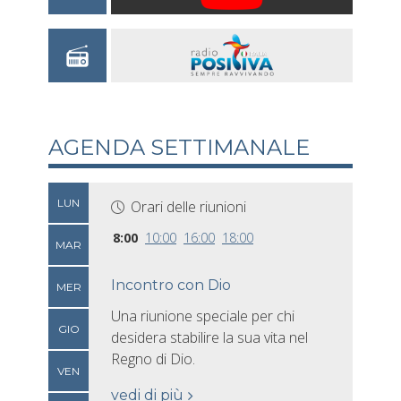
AGENDA SETTIMANALE
LUN
Orari delle riunioni
8:00
10:00
16:00
18:00
MAR
Incontro con Dio
MER
Una riunione speciale per chi
GIO
desidera stabilire la sua vita nel
Regno di Dio.
VEN
vedi di più