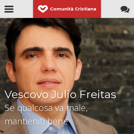
Comunità Cristiana
Vescovo Julio Freitas
Se qualcosa va male,
mantieniti bene