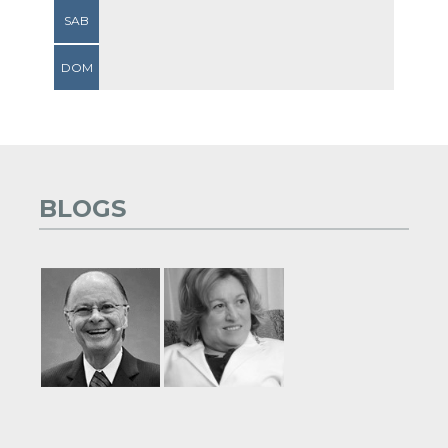
SAB
DOM
BLOGS