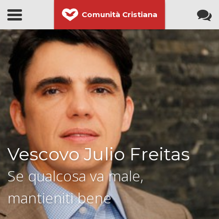
Comunità Cristiana
Vescovo Julio Freitas
Se qualcosa va male,
mantieniti bene