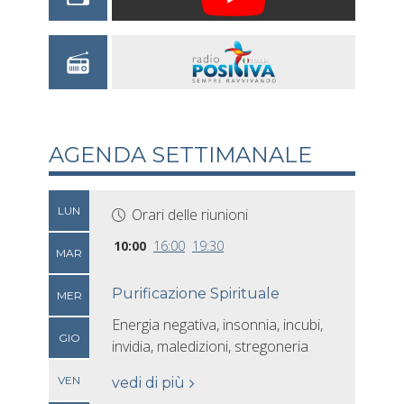
AGENDA SETTIMANALE
LUN
Orari delle riunioni
10:00
16:00
19:30
MAR
Purificazione Spirituale
MER
Energia negativa, insonnia, incubi,
GIO
invidia, maledizioni, stregoneria
VEN
vedi di più