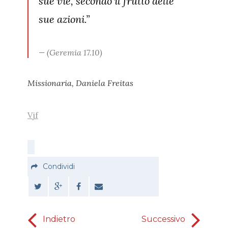
sue vie, secondo il frutto delle
sue azioni.”
(Geremia 17.10)
Missionaria, Daniela Freitas
Vjf
Condividi
Indietro
Successivo
Ribellion