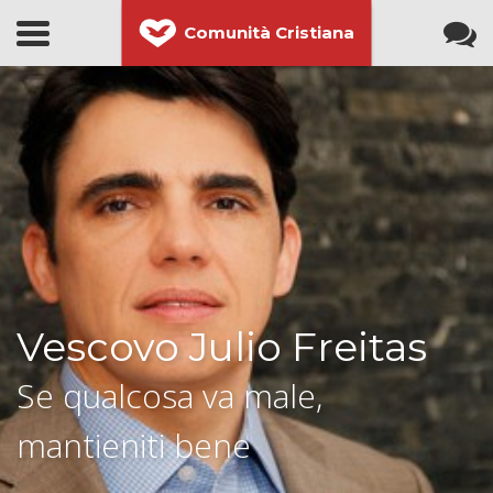
Comunità Cristiana
Vescovo Julio Freitas
Se qualcosa va male,
mantieniti bene