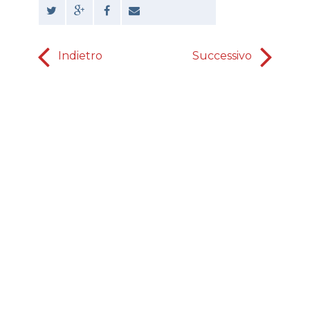
Indietro
Successivo
innego