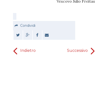
Vescovo Julio Freitas
Condividi
Indietro
Successivo
sono già 
tre se