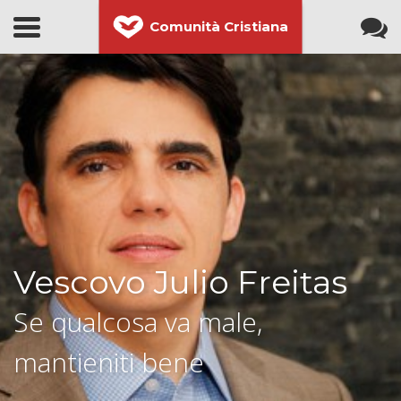
Comunità Cristiana
Vescovo Julio Freitas
Se qualcosa va male,
mantieniti bene