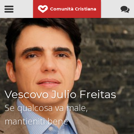
Comunità Cristiana
Vescovo Julio Freitas
Se qualcosa va male,
mantieniti bene