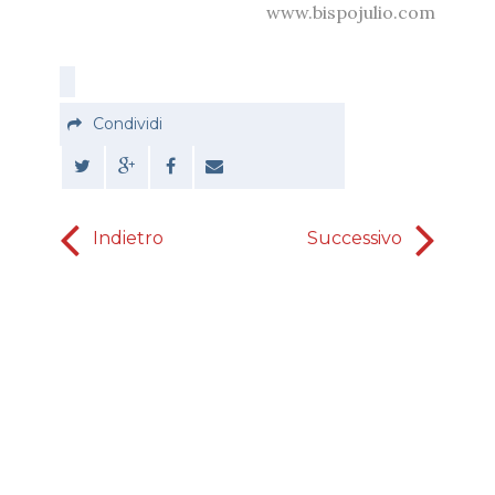
www.bispojulio.com
Condividi
Indietro
Successivo
buona att
collab