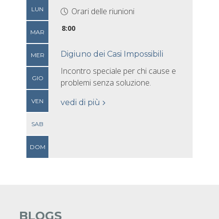
LUN
Orari delle riunioni
8:00
MAR
Digiuno dei Casi Impossibili
MER
Incontro speciale per chi cause e
GIO
problemi senza soluzione.
VEN
vedi di più
SAB
DOM
BLOGS