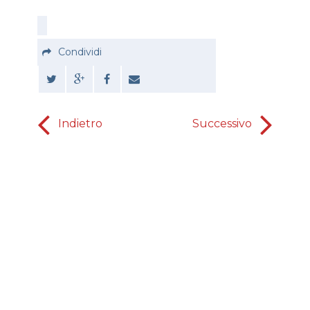
Condividi
Indietro
Successivo
L'or