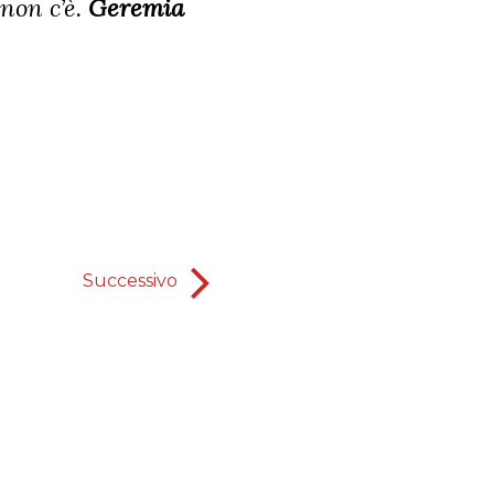
non c’è.
Geremia
Successivo
Le sette richieste che Dio rispo
tutti i gi