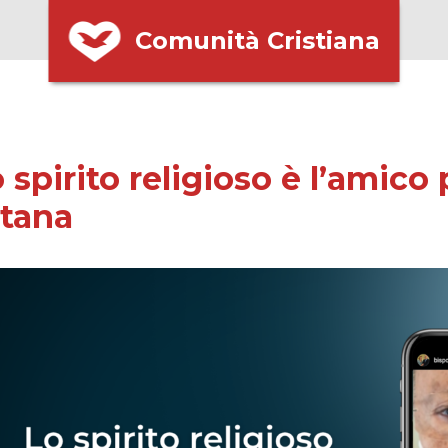
Comunità Cristiana
 spirito religioso è l’amico 
atana