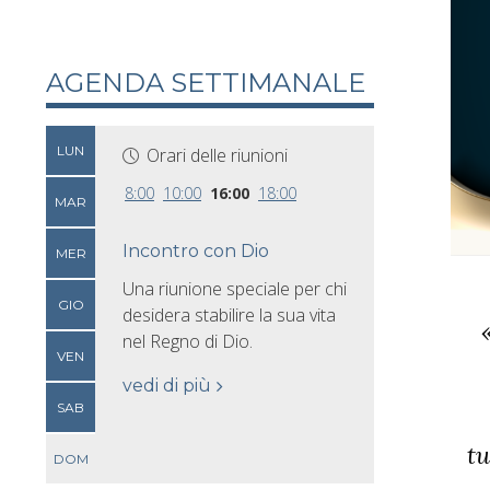
AGENDA SETTIMANALE
LUN
Orari delle riunioni
8:00
10:00
16:00
18:00
MAR
Incontro con Dio
MER
Una riunione speciale per chi
GIO
desidera stabilire la sua vita
nel Regno di Dio.
VEN
vedi di più
SAB
tu
DOM