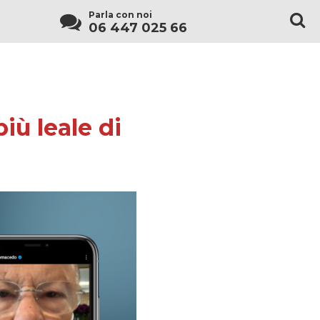
Parla con noi
06 447 025 66
più leale di