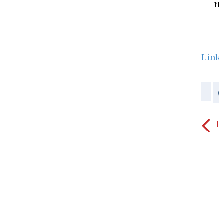
m
Link
Il coraggio di perdonare viene dallo
Spirito Santo, lo Spirito della Fede