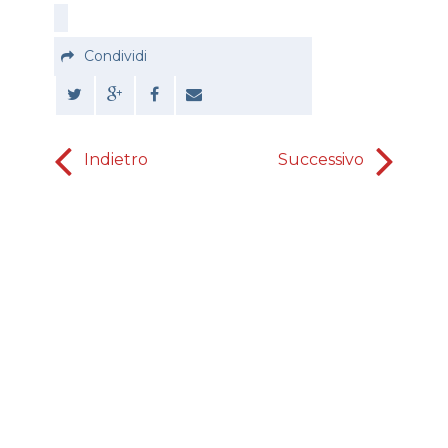
Condividi
Indietro
Successivo
Pr
Signor