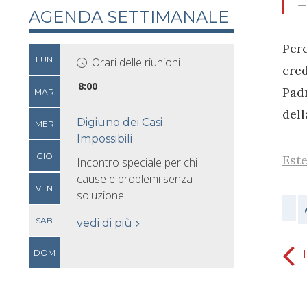
AGENDA SETTIMANALE
Per
LUN
Orari delle riunioni
cre
8:00
Pad
MAR
dell
Digiuno dei Casi
MER
Impossibili
GIO
Este
Incontro speciale per chi
cause e problemi senza
VEN
soluzione.
SAB
vedi di più
DOM
Volontà di Dio - che prevalga la Sua
Volontà