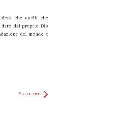
idera che quelli che
 dato dal proprio Dio
ondazione del mondo e
Successivo
Volontà di Dio - cuore giu