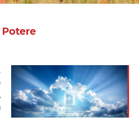
o Potere
n
é
,
a