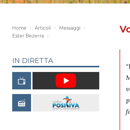
Vo
Home
Articoli
Messaggi
Ester Bezerra
IN DIRETTA
“
M
v
p
f