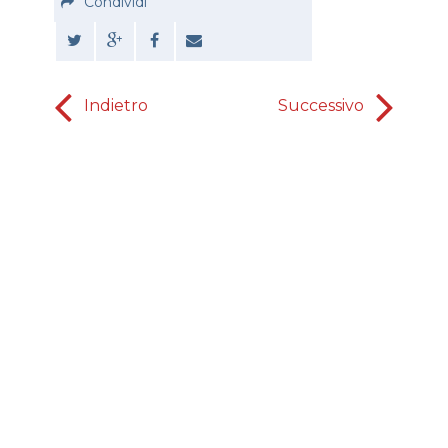
Condividi
Indietro
Successivo
Insegn
del Regno