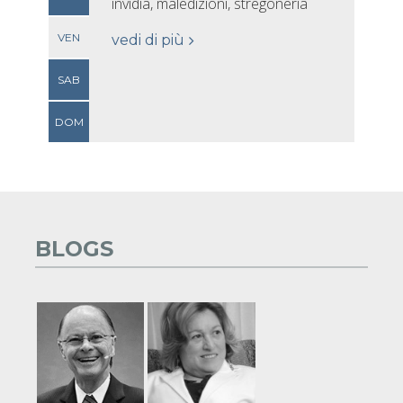
invidia, maledizioni, stregoneria
VEN
vedi di più
SAB
DOM
BLOGS