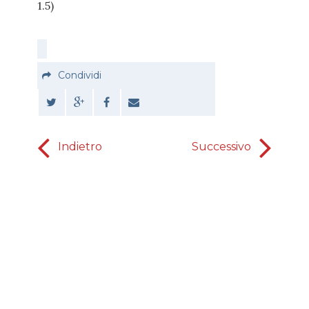
1.5)
Condividi
Indietro
Successivo
Non p
risparmia